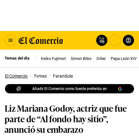
Temas del día
Keiko Fujimori
Simon Biles
Dólar
Papa León XIV
El Comercio
·
Tvmas
·
Farandula
Añadir El Comercio como fuente preferida en
Liz Mariana Godoy, actriz que fue
parte de “Al fondo hay sitio”,
anunció su embarazo