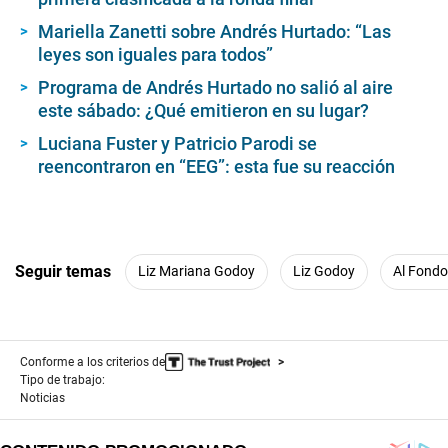
Mariella Zanetti sobre Andrés Hurtado: “Las
leyes son iguales para todos”
Programa de Andrés Hurtado no salió al aire
este sábado: ¿Qué emitieron en su lugar?
Luciana Fuster y Patricio Parodi se
reencontraron en “EEG”: esta fue su reacción
Seguir temas
Liz Mariana Godoy
Liz Godoy
Al Fondo
Conforme a los criterios de
Tipo de trabajo:
Noticias