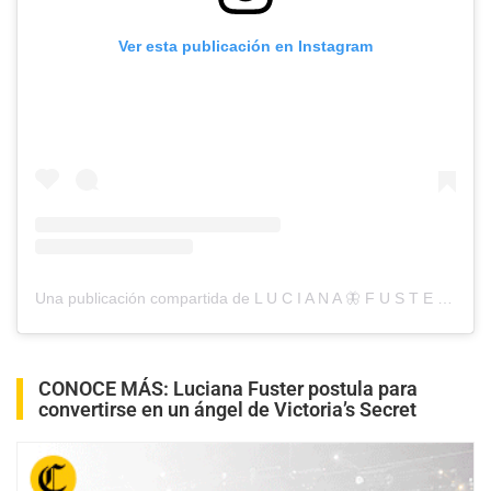
Ver esta publicación en Instagram
Una publicación compartida de L U C I A N A 🦋 F U S T E R (@lucianafusterg)
CONOCE MÁS:
Luciana Fuster postula para
convertirse en un ángel de Victoria’s Secret