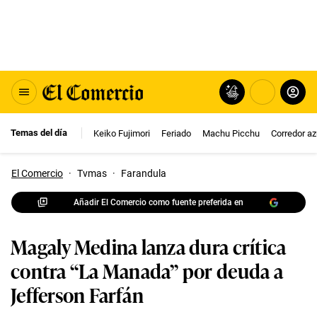
Temas del día
Keiko Fujimori
Feriado
Machu Picchu
Corredor az
El Comercio
·
Tvmas
·
Farandula
Añadir El Comercio como fuente preferida en
Magaly Medina lanza dura crítica
contra “La Manada” por deuda a
Jefferson Farfán