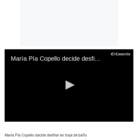
María Pía Copello decide desfilar en bikini
0
s
e
María Pía Copello decide desfilar en traje de baño