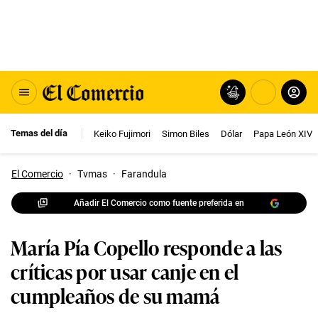
Temas del día
Keiko Fujimori
Simon Biles
Dólar
Papa León XIV
El Comercio
·
Tvmas
·
Farandula
Añadir El Comercio como fuente preferida en
María Pía Copello responde a las
críticas por usar canje en el
cumpleaños de su mamá