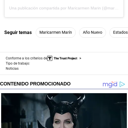
Una publicación compartida por Maricarmen Marin (@maricarmenmarins)
Seguir temas
Maricarmen Marín
Año Nuevo
Estados
Conforme a los criterios de
Tipo de trabajo:
Noticias