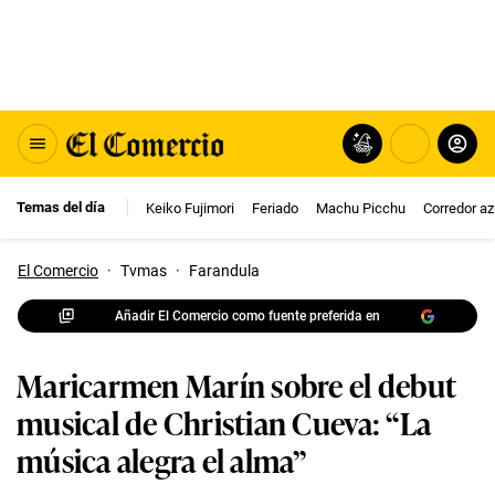
Temas del día
Keiko Fujimori
Feriado
Machu Picchu
Corredor az
El Comercio
·
Tvmas
·
Farandula
Añadir El Comercio como fuente preferida en
Maricarmen Marín sobre el debut
musical de Christian Cueva: “La
música alegra el alma”