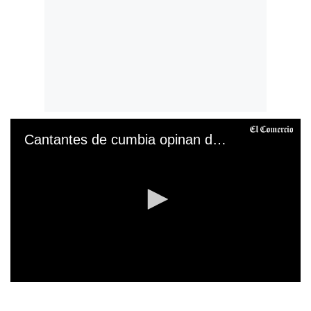
Cantantes de cumbia opinan de Christian Cueva
0
s
e