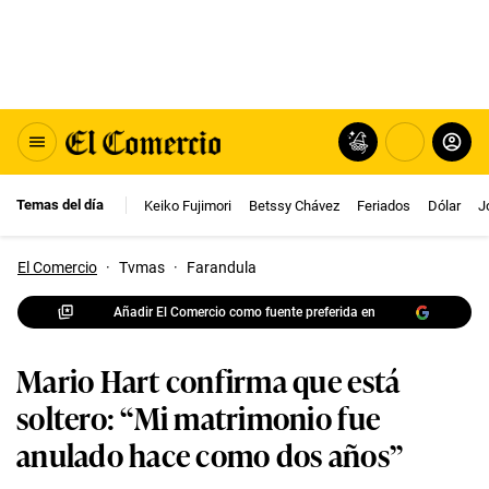
Temas del día
Keiko Fujimori
Betssy Chávez
Feriados
Dólar
J
El Comercio
·
Tvmas
·
Farandula
Añadir El Comercio como fuente preferida en
Mario Hart confirma que está
soltero: “Mi matrimonio fue
anulado hace como dos años”