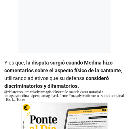
Y es que,
la disputa surgió cuando Medina hizo
comentarios sobre el aspecto físico de la cantante
,
utilizando adjetivos que su defensa
consideró
discriminatorios y difamatorios.
@riclatorrez
#marisolylamagiadelnorte
le manda carta notarial a
#magalymedina
.
#peru
#magalytvlafirme
#magalytvlafirme
♬ sonido original
- Ric La Torre