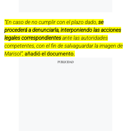
“En caso de no cumplir con el plazo dado,
se
procederá a denunciarla, interponiendo las acciones
legales correspondientes
ante las autoridades
competentes, con el fin de salvaguardar la imagen de
Marisol”,
añadió el documento.