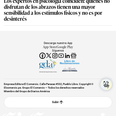
Los expertos en psicología coinciden: quienes no
disfrutan de los abrazos tienen una mayor
sensibilidad a los estímulos físicos y no es por
desinterés
Descarga nuestra App
App Store
Google Play
Síguenos
Miembro del Grupo de Diarios América
Empresa Editora El Comercio. Calle Paracas #532, Pueblo Libre. Copyright ©
Elcomercio.pe. Grupo El Comercio — Todos los derechos reservados
Miembro del Grupo de Diarios América
Subir