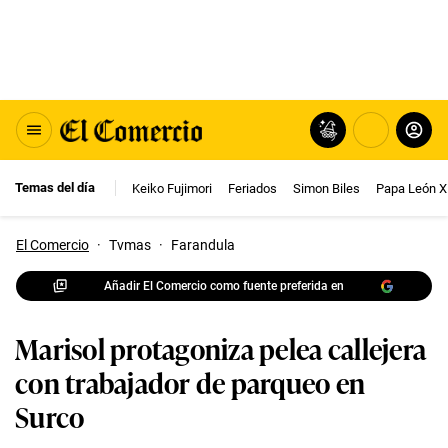
Temas del día
Keiko Fujimori
Feriados
Simon Biles
Papa León X
El Comercio
·
Tvmas
·
Farandula
Añadir El Comercio como fuente preferida en
Marisol protagoniza pelea callejera
con trabajador de parqueo en
Surco