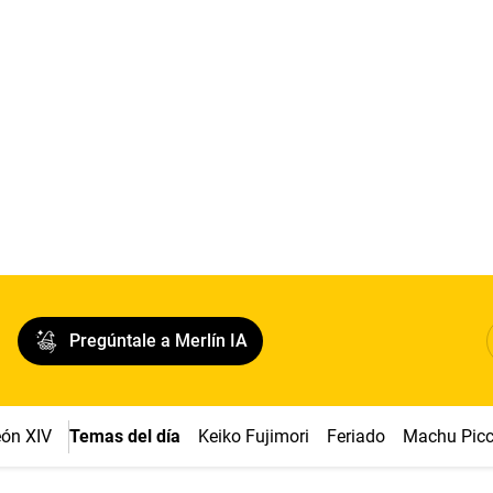
Pregúntale a Merlín IA
ón XIV
Temas del día
Keiko Fujimori
Feriado
Machu Pic