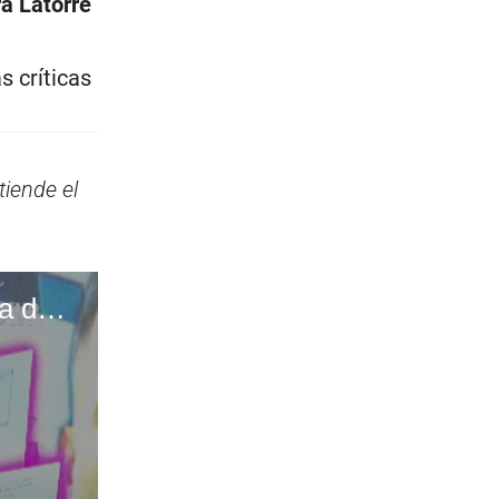
ra Latorre
s críticas
iende el
Patty Wong es acusada de deber más de 100 mil soles a dueño de local donde funcionaba su chifa.