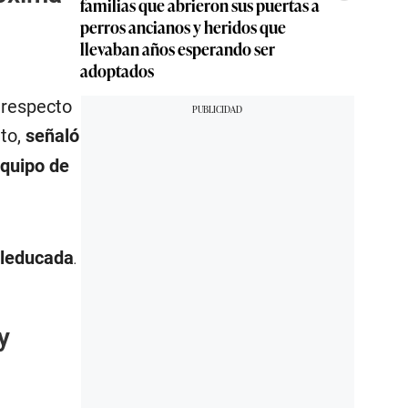
familias que abrieron sus puertas a
perros ancianos y heridos que
llevaban años esperando ser
adoptados
 respecto
ito,
señaló
equipo de
aleducada
.
y