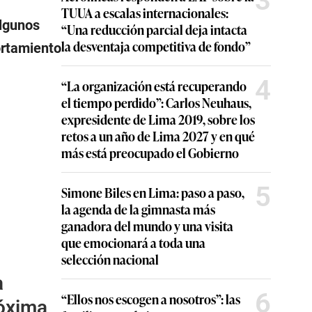
3
TUUA a escalas internacionales:
algunos
“Una reducción parcial deja intacta
la desventaja competitiva de fondo”
rtamiento
4
“La organización está recuperando
el tiempo perdido”: Carlos Neuhaus,
expresidente de Lima 2019, sobre los
retos a un año de Lima 2027 y en qué
más está preocupado el Gobierno
5
Simone Biles en Lima: paso a paso,
la agenda de la gimnasta más
ganadora del mundo y una visita
que emocionará a toda una
selección nacional
a
6
“Ellos nos escogen a nosotros”: las
róxima