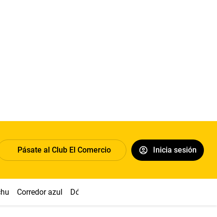
Pásate al Club El Comercio
Inicia sesión
chu
Corredor azul
Dólar
Congreso
Nasca
Acuña
Toled