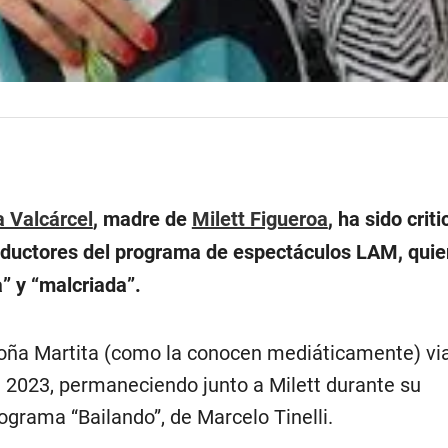
 Valcárcel
, madre de
Milett Figueroa
, ha sido crit
nductores del programa de espectáculos LAM, quie
” y “malcriada”.
oña Martita (como la conocen mediáticamente) via
l 2023, permaneciendo junto a Milett durante su
rograma “Bailando”, de Marcelo Tinelli.