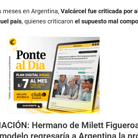
os meses en Argentina,
Valcárcel fue criticada por 
uel país
, quienes criticaron
el supuesto mal compo
MACIÓN:
Hermano de Milett Figuero
 modelo regresaría a Argentina la p