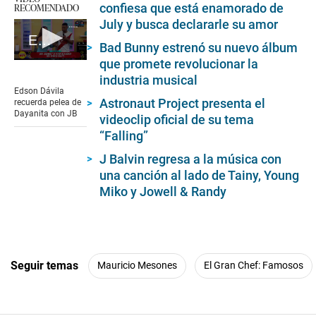
confiesa que está enamorado de
RECOMENDADO
July y busca declararle su amor
Edson Dávila recuerda pelea de Dayanita con JB
Bad Bunny estrenó su nuevo álbum
que promete revolucionar la
0
seconds
industria musical
of
Edson Dávila
23
Astronaut Project presenta el
recuerda pelea de
seconds
Dayanita con JB
videoclip oficial de su tema
“Falling”
J Balvin regresa a la música con
una canción al lado de Tainy, Young
Miko y Jowell & Randy
Seguir temas
Mauricio Mesones
El Gran Chef: Famosos