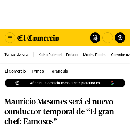
Temas del día
Keiko Fujimori
Feriado
Machu Picchu
Corredor az
El Comercio
·
Tvmas
·
Farandula
Añadir El Comercio como fuente preferida en
Mauricio Mesones será el nuevo
conductor temporal de “El gran
chef: Famosos”