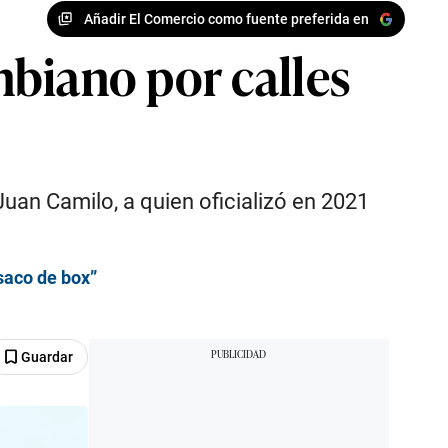
Añadir El Comercio como fuente preferida en
biano por calles
uan Camilo, a quien oficializó en 2021
saco de box”
Guardar