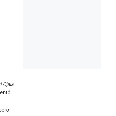
! Ojalá
entó.
pero