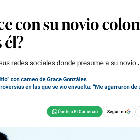
ce con su novio colom
 él?
sus redes sociales donde presume a su novio J
itio” con cameo de Grace Gonzáles
troversias en las que se vio envuelta: “Me agarraron de 
Seguir en