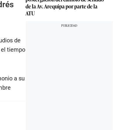
drés
de la Av. Arequipa por parte de la
ATU
tudios de
 el tiempo
monio a su
ombre