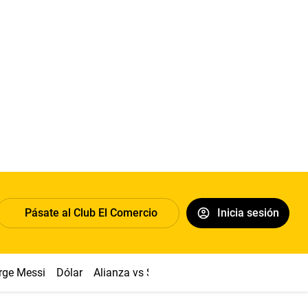
Pásate al Club El Comercio
Inicia sesión
rge Messi
Dólar
Alianza vs Sport Boys
Papa León XIV
Co