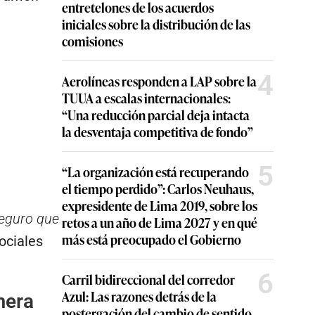
entretelones de los acuerdos
iniciales sobre la distribución de las
comisiones
4
Aerolíneas responden a LAP sobre la
TUUA a escalas internacionales:
“Una reducción parcial deja intacta
la desventaja competitiva de fondo”
5
“La organización está recuperando
el tiempo perdido”: Carlos Neuhaus,
expresidente de Lima 2019, sobre los
seguro que
retos a un año de Lima 2027 y en qué
más está preocupado el Gobierno
ociales
6
Carril bidireccional del corredor
Azul: Las razones detrás de la
mera
postergación del cambio de sentido