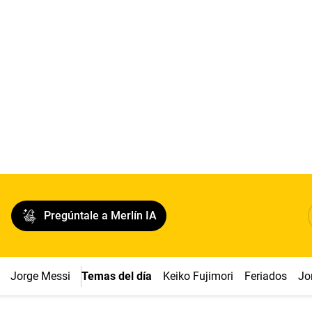
Pregúntale a Merlín IA
Jorge Messi
Temas del día
Keiko Fujimori
Feriados
Jo