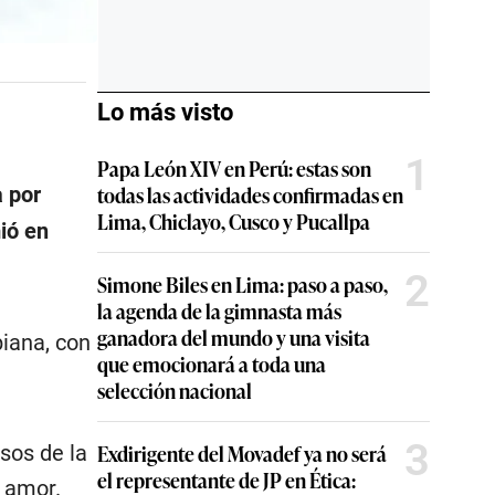
Lo más visto
1
Papa León XIV en Perú: estas son
todas las actividades confirmadas en
a por
Lima, Chiclayo, Cusco y Pucallpa
mió en
2
Simone Biles en Lima: paso a paso,
la agenda de la gimnasta más
ganadora del mundo y una visita
biana, con
que emocionará a toda una
selección nacional
3
Exdirigente del Movadef ya no será
sos de la
el representante de JP en Ética:
u amor.