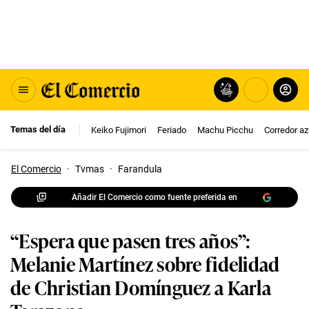
Temas del día
Keiko Fujimori
Feriado
Machu Picchu
Corredor az
El Comercio
·
Tvmas
·
Farandula
Añadir El Comercio como fuente preferida en
“Espera que pasen tres años”:
Melanie Martínez sobre fidelidad
de Christian Domínguez a Karla