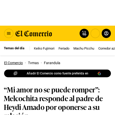
Temas del día
Keiko Fujimori
Feriado
Machu Picchu
Corredor az
El Comercio
·
Tvmas
·
Farandula
Añadir El Comercio como fuente preferida en
“Mi amor no se puede romper”:
Melcochita responde al padre de
Heydi Amado por oponerse a su