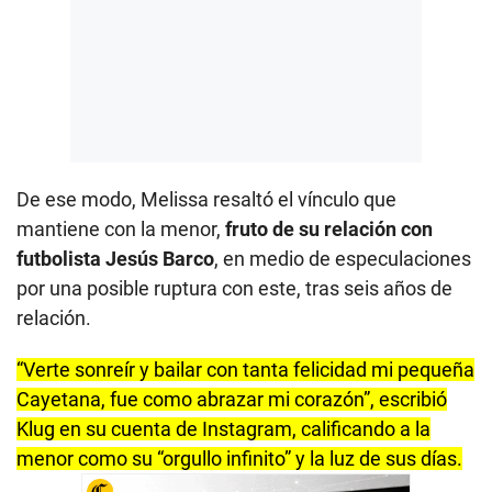
De ese modo, Melissa resaltó el vínculo que
mantiene con la menor,
fruto de su relación con
futbolista Jesús Barco
, en medio de especulaciones
por una posible ruptura con este, tras seis años de
relación.
“Verte sonreír y bailar con tanta felicidad mi pequeña
Cayetana, fue como abrazar mi corazón”, escribió
Klug en su cuenta de Instagram, calificando a la
menor como su “orgullo infinito” y la luz de sus días.