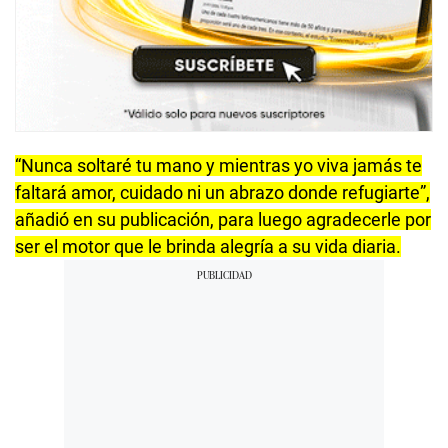
“Nunca soltaré tu mano y mientras yo viva jamás te
faltará amor, cuidado ni un abrazo donde refugiarte”,
añadió en su publicación, para luego agradecerle por
ser el motor que le brinda alegría a su vida diaria.