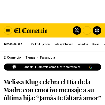
Temas del día
Keiko Fujimori
Betssy Chávez
Feriados
Dólar
J
El Comercio
·
Tvmas
·
Farandula
Añadir El Comercio como fuente preferida en
Melissa Klug celebra el Día de la
Madre con emotivo mensaje a su
última hija: “Jamás te faltará amor”