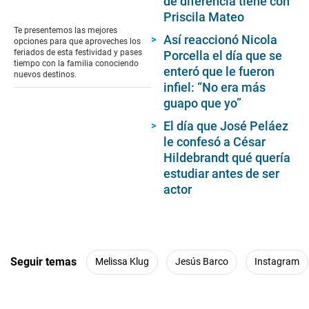
de diferencia tiene con
0
Priscila Mateo
seconds
of
Te presentemos las mejores
0
Así reaccionó Nicola
opciones para que aproveches los
seconds
feriados de esta festividad y pases
Porcella el día que se
tiempo con la familia conociendo
enteró que le fueron
nuevos destinos.
infiel: “No era más
guapo que yo”
El día que José Peláez
le confesó a César
Hildebrandt qué quería
estudiar antes de ser
actor
Seguir temas
Melissa Klug
Jesús Barco
Instagram