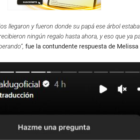
os llegaron y fueron donde su papá ese árbol estaba
 recibieron ningún regalo hasta ahora, y eso que ya p
perando”,
fue la contundente respuesta de Melissa 