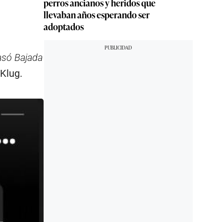
perros ancianos y heridos que
llevaban años esperando ser
adoptados
asó Bajada
Klug.