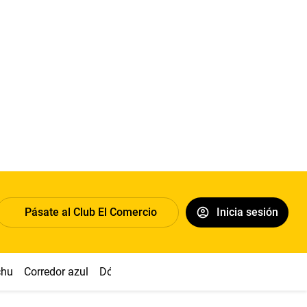
Pásate al Club El Comercio
Inicia sesión
chu
Corredor azul
Dólar
Congreso
Nasca
Acuña
Toled