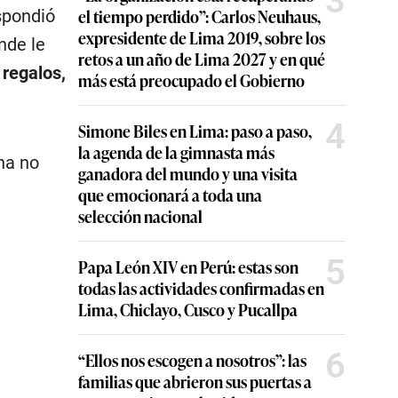
3
el tiempo perdido”: Carlos Neuhaus,
spondió
expresidente de Lima 2019, sobre los
nde le
retos a un año de Lima 2027 y en qué
 regalos,
más está preocupado el Gobierno
4
Simone Biles en Lima: paso a paso,
la agenda de la gimnasta más
na no
ganadora del mundo y una visita
que emocionará a toda una
selección nacional
5
Papa León XIV en Perú: estas son
todas las actividades confirmadas en
Lima, Chiclayo, Cusco y Pucallpa
6
“Ellos nos escogen a nosotros”: las
familias que abrieron sus puertas a