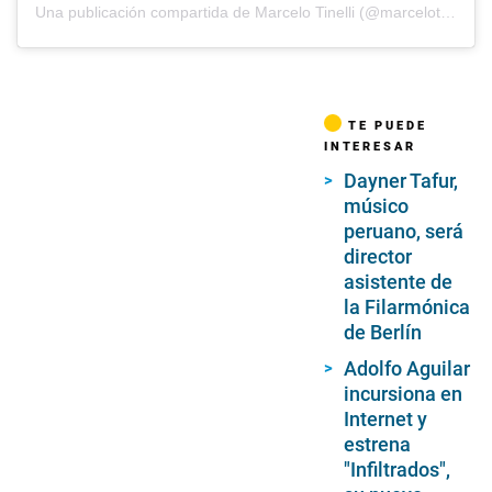
Una publicación compartida de Marcelo Tinelli (@marcelotinelli)
TE PUEDE
INTERESAR
Dayner Tafur,
músico
peruano, será
director
asistente de
la Filarmónica
de Berlín
Adolfo Aguilar
incursiona en
Internet y
estrena
"Infiltrados",