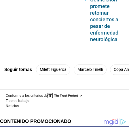
promete
retomar
conciertos a
pesar de
enfermedad
neurológica
Seguir temas
Milett Figueroa
Marcelo Tinelli
Copa Am
Conforme a los criterios de
Tipo de trabajo:
Noticias