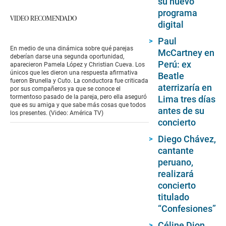
su nuevo
programa
VIDEO RECOMENDADO
digital
Paul
En medio de una dinámica sobre qué parejas
McCartney en
deberían darse una segunda oportunidad,
Perú: ex
aparecieron Pamela López y Christian Cueva. Los
únicos que les dieron una respuesta afirmativa
Beatle
fueron Brunella y Cuto. La conductora fue criticada
aterrizaría en
por sus compañeros ya que se conoce el
tormentoso pasado de la pareja, pero ella aseguró
Lima tres días
que es su amiga y que sabe más cosas que todos
antes de su
los presentes. (Video: América TV)
concierto
Diego Chávez,
cantante
peruano,
realizará
concierto
titulado
“Confesiones”
Céline Dion