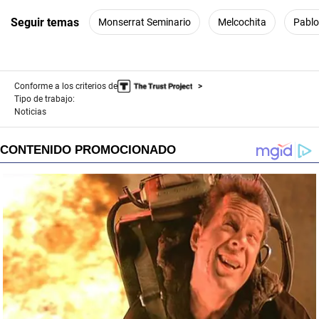
Seguir temas
Monserrat Seminario
Melcochita
Pablo
Conforme a los criterios de
Tipo de trabajo:
Noticias