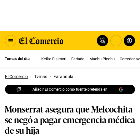
Temas del día
Keiko Fujimori
Feriado
Machu Picchu
Corredor az
El Comercio
·
Tvmas
·
Farandula
Añadir El Comercio como fuente preferida en
Monserrat asegura que Melcochita
se negó a pagar emergencia médica
de su hija