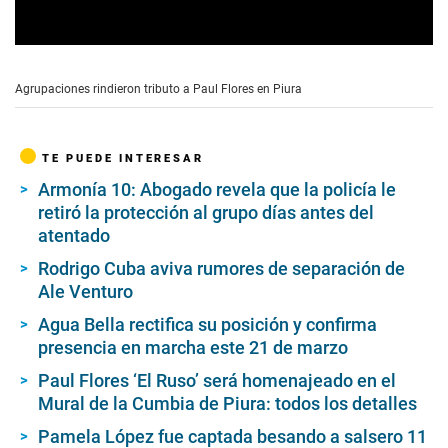
0
s
e
Agrupaciones rindieron tributo a Paul Flores en Piura
c
o
n
d
TE PUEDE INTERESAR
s
o
Armonía 10: Abogado revela que la policía le
f
retiró la protección al grupo días antes del
5
m
atentado
i
n
Rodrigo Cuba aviva rumores de separación de
u
Ale Venturo
t
e
Agua Bella rectifica su posición y confirma
s
,
presencia en marcha este 21 de marzo
5
s
Paul Flores ‘El Ruso’ será homenajeado en el
e
Mural de la Cumbia de Piura: todos los detalles
c
o
Pamela López fue captada besando a salsero 11
n