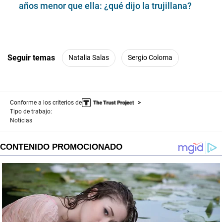
d
años menor que ella: ¿qué dijo la trujillana?
s
Seguir temas
Natalia Salas
Sergio Coloma
Conforme a los criterios de
Tipo de trabajo:
Noticias