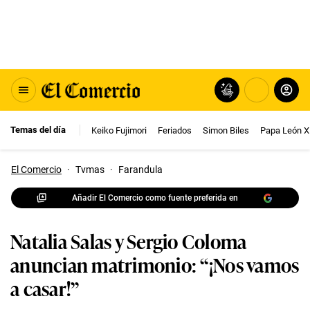
Temas del día
Keiko Fujimori
Feriados
Simon Biles
Papa León X
El Comercio
·
Tvmas
·
Farandula
Añadir El Comercio como fuente preferida en
Natalia Salas y Sergio Coloma
anuncian matrimonio: “¡Nos vamos
a casar!”