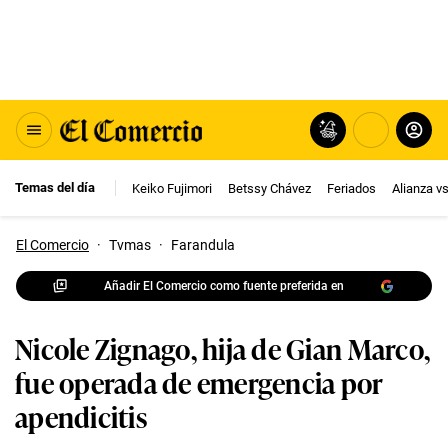
Temas del día
Keiko Fujimori
Betssy Chávez
Feriados
Alianza v
El Comercio
·
Tvmas
·
Farandula
Añadir El Comercio como fuente preferida en
Nicole Zignago, hija de Gian Marco,
fue operada de emergencia por
apendicitis