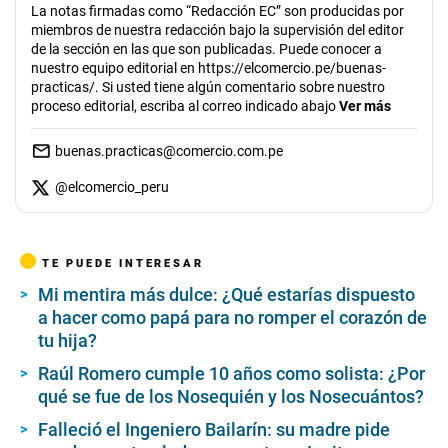
i
La notas firmadas como “Redacción EC” son producidas por
n
miembros de nuestra redacción bajo la supervisión del editor
u
de la sección en las que son publicadas. Puede conocer a
t
e
nuestro equipo editorial en https://elcomercio.pe/buenas-
s
practicas/. Si usted tiene algún comentario sobre nuestro
,
proceso editorial, escriba al correo indicado abajo
Ver más
1
1
s
buenas.practicas@comercio.com.pe
e
c
@
elcomercio_peru
o
n
d
s
TE PUEDE INTERESAR
Mi mentira más dulce: ¿Qué estarías dispuesto
a hacer como papá para no romper el corazón de
tu hija?
Raúl Romero cumple 10 años como solista: ¿Por
qué se fue de los Nosequién y los Nosecuántos?
Falleció el Ingeniero Bailarín: su madre pide