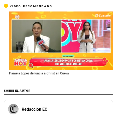
VIDEO RECOMENDADO
1
Pamela López denuncia a Christian Cueva
s
e
c
o
SOBRE EL AUTOR
n
d
o
f
Redacción EC
3
m