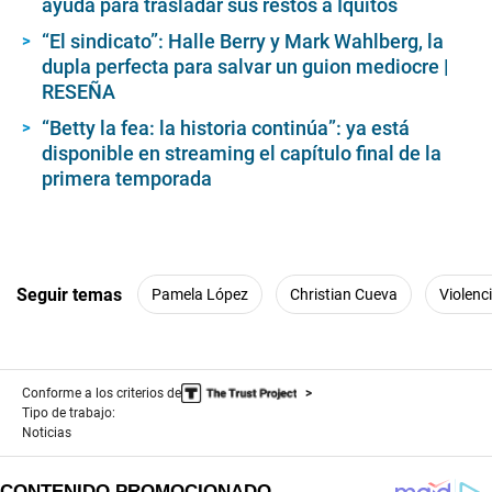
ayuda para trasladar sus restos a Iquitos
“El sindicato”: Halle Berry y Mark Wahlberg, la
dupla perfecta para salvar un guion mediocre |
RESEÑA
“Betty la fea: la historia continúa”: ya está
disponible en streaming el capítulo final de la
primera temporada
Seguir temas
Pamela López
Christian Cueva
Violenc
Conforme a los criterios de
Tipo de trabajo:
Noticias