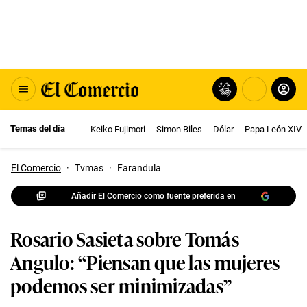
Temas del día
Keiko Fujimori
Simon Biles
Dólar
Papa León XIV
El Comercio
·
Tvmas
·
Farandula
Añadir El Comercio como fuente preferida en
Rosario Sasieta sobre Tomás
Angulo: “Piensan que las mujeres
podemos ser minimizadas”