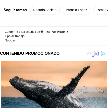
Seguir temas
Rosario Sasieta
Pamela López
Tomás 
Conforme a los criterios de
Tipo de trabajo:
Noticias