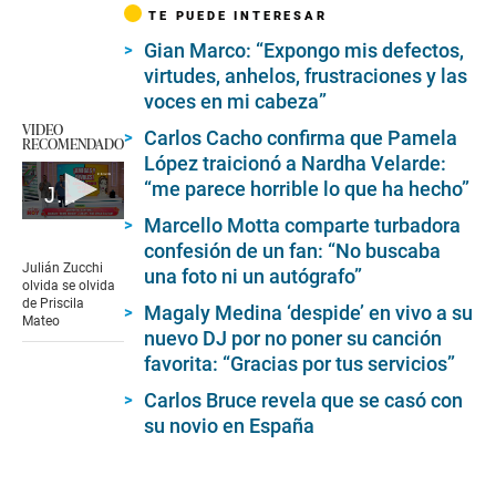
TE PUEDE INTERESAR
Gian Marco: “Expongo mis defectos,
virtudes, anhelos, frustraciones y las
voces en mi cabeza”
VIDEO
Carlos Cacho confirma que Pamela
RECOMENDADO
López traicionó a Nardha Velarde:
“me parece horrible lo que ha hecho”
Julián Zucchi olvida se olvida que tiene pareja y provoca escándalo
Marcello Motta comparte turbadora
0
seconds
confesión de un fan: “No buscaba
of
Julián Zucchi
una foto ni un autógrafo”
2
olvida se olvida
minutes,
de Priscila
Magaly Medina ‘despide’ en vivo a su
52
Mateo
seconds
nuevo DJ por no poner su canción
favorita: “Gracias por tus servicios”
Carlos Bruce revela que se casó con
su novio en España