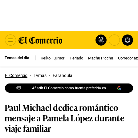
Temas del día
Keiko Fujimori
Feriado
Machu Picchu
Corredor az
El Comercio
·
Tvmas
·
Farandula
Añadir El Comercio como fuente preferida en
Paul Michael dedica romántico
mensaje a Pamela López durante
viaje familiar