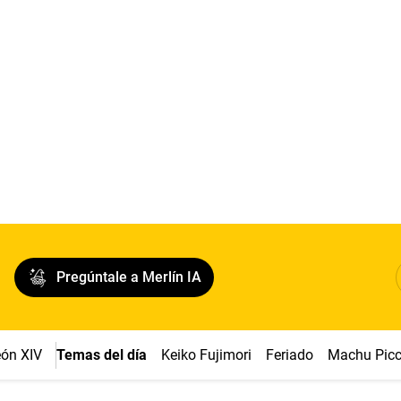
Pregúntale a Merlín IA
ón XIV
Temas del día
Keiko Fujimori
Feriado
Machu Pic