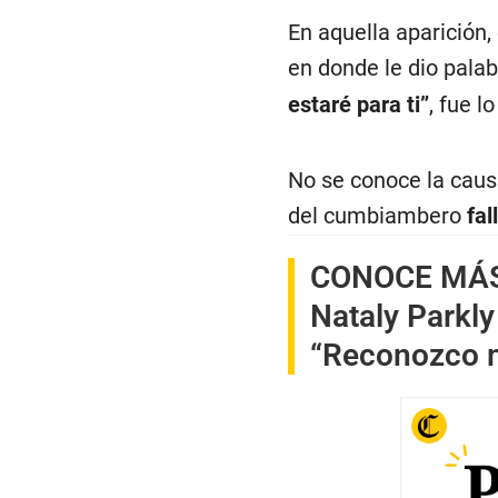
En aquella aparición,
en donde le dio pala
estaré para ti”
, fue lo
No se conoce la causa
del cumbiambero
fal
CONOCE MÁ
Nataly Parkly
“Reconozco m