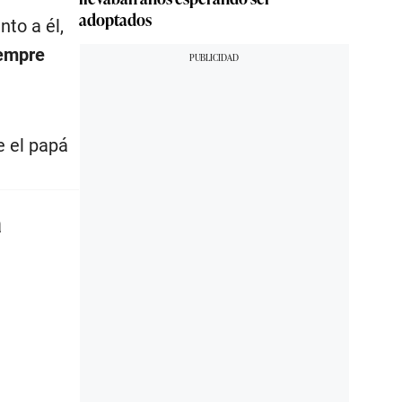
adoptados
to a él,
empre
e el papá
a