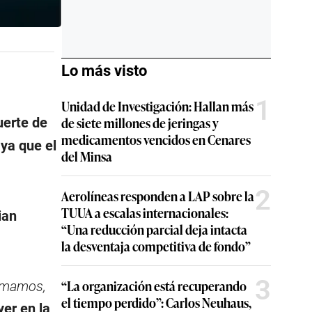
Lo más visto
1
Unidad de Investigación: Hallan más
de siete millones de jeringas y
uerte de
medicamentos vencidos en Cenares
ya que el
del Minsa
2
Aerolíneas responden a LAP sobre la
TUUA a escalas internacionales:
ian
“Una reducción parcial deja intacta
la desventaja competitiva de fondo”
3
“La organización está recuperando
timamos,
el tiempo perdido”: Carlos Neuhaus,
yer en la