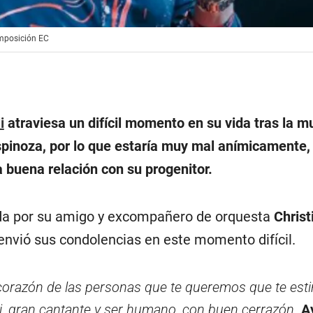
omposición EC
i
atraviesa un difícil momento en su vida tras la m
spinoza, por lo que estaría muy mal anímicamente, 
 buena relación con su progenitor.
ada por su amigo y excompañero de orquesta
Christ
envió sus condolencias en este momento difícil.
corazón de las personas que te queremos que te es
li, gran cantante y ser humano, con buen cerrazón.
A