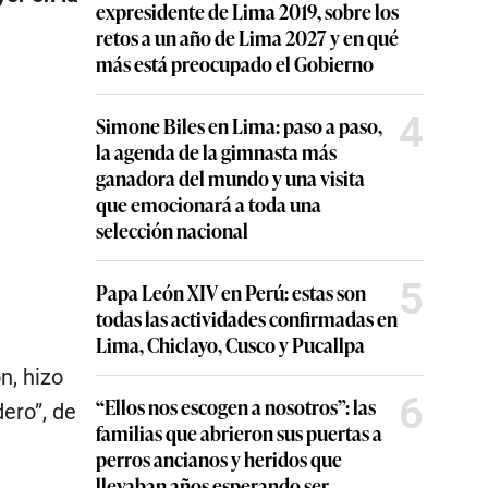
expresidente de Lima 2019, sobre los
retos a un año de Lima 2027 y en qué
más está preocupado el Gobierno
4
Simone Biles en Lima: paso a paso,
la agenda de la gimnasta más
ganadora del mundo y una visita
que emocionará a toda una
selección nacional
5
Papa León XIV en Perú: estas son
todas las actividades confirmadas en
Lima, Chiclayo, Cusco y Pucallpa
n, hizo
6
“Ellos nos escogen a nosotros”: las
ero”, de
familias que abrieron sus puertas a
perros ancianos y heridos que
llevaban años esperando ser