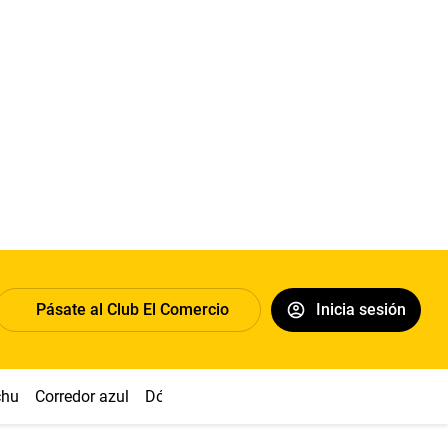
Pásate al Club El Comercio
Inicia sesión
chu
Corredor azul
Dólar
Congreso
Nasca
Acuña
Toled