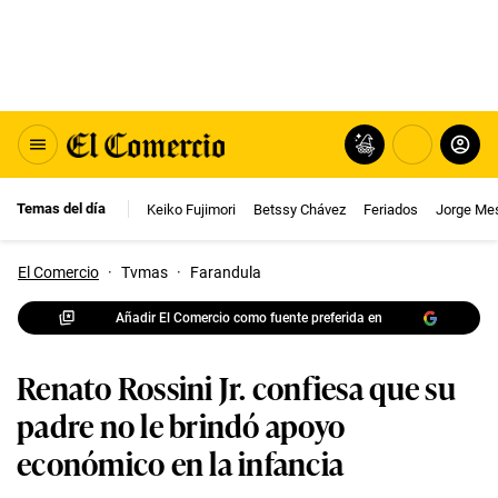
Temas del día
Keiko Fujimori
Betssy Chávez
Feriados
Jorge Me
El Comercio
·
Tvmas
·
Farandula
Añadir El Comercio como fuente preferida en
Renato Rossini Jr. confiesa que su
padre no le brindó apoyo
económico en la infancia