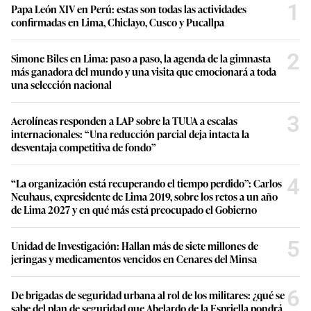
1
Papa León XIV en Perú: estas son todas las actividades
confirmadas en Lima, Chiclayo, Cusco y Pucallpa
2
Simone Biles en Lima: paso a paso, la agenda de la gimnasta
más ganadora del mundo y una visita que emocionará a toda
una selección nacional
3
Aerolíneas responden a LAP sobre la TUUA a escalas
internacionales: “Una reducción parcial deja intacta la
desventaja competitiva de fondo”
4
“La organización está recuperando el tiempo perdido”: Carlos
Neuhaus, expresidente de Lima 2019, sobre los retos a un año
de Lima 2027 y en qué más está preocupado el Gobierno
5
Unidad de Investigación: Hallan más de siete millones de
jeringas y medicamentos vencidos en Cenares del Minsa
6
De brigadas de seguridad urbana al rol de los militares: ¿qué se
sabe del plan de seguridad que Abelardo de la Espriella pondrá