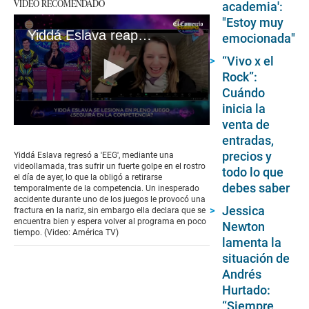
VIDEO RECOMENDADO
academia':
"Estoy muy
Yiddá Eslava reaparece en 'Esto es Guerra' tras sufrir grave accidente en competencia
emocionada"
“Vivo x el
Rock”:
Cuándo
inicia la
venta de
0
entradas,
seconds
of
precios y
Yiddá Eslava regresó a 'EEG', mediante una
3
videollamada, tras sufrir un fuerte golpe en el rostro
todo lo que
minutes,
el día de ayer, lo que la obligó a retirarse
56
debes saber
temporalmente de la competencia. Un inesperado
seconds
accidente durante uno de los juegos le provocó una
Jessica
fractura en la nariz, sin embargo ella declara que se
encuentra bien y espera volver al programa en poco
Newton
tiempo. (Video: América TV)
lamenta la
situación de
Andrés
Hurtado:
“Siempre