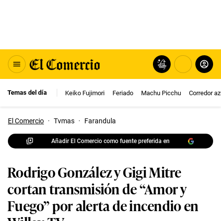
Temas del día
Keiko Fujimori
Feriado
Machu Picchu
Corredor az
El Comercio
·
Tvmas
·
Farandula
Añadir El Comercio como fuente preferida en
Rodrigo González y Gigi Mitre
cortan transmisión de “Amor y
Fuego” por alerta de incendio en