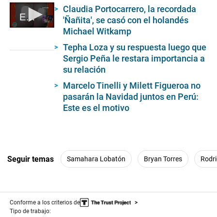
Claudia Portocarrero, la recordada
Ethel Pozo llora de emoción en 'América hoy'
'Ñañita', se casó con el holandés
Michael Witkamp
0
seconds
of
Tepha Loza y su respuesta luego que
2
Sergio Peña le restara importancia a
minutes,
su relación
27
seconds
Marcelo Tinelli y Milett Figueroa no
pasarán la Navidad juntos en Perú:
Este es el motivo
Seguir temas
Samahara Lobatón
Bryan Torres
Rodr
Conforme a los criterios de
Tipo de trabajo: