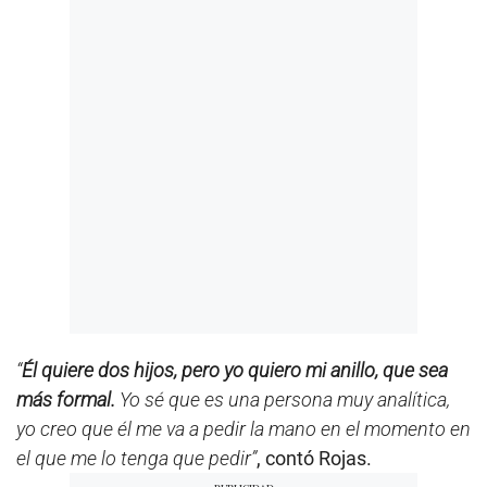
t
e
s
,
4
1
s
e
c
o
n
d
s
“
Él quiere dos hijos, pero yo quiero mi anillo, que sea
más formal.
Yo sé que es una persona muy analítica,
yo creo que él me va a pedir la mano en el momento en
el que me lo tenga que pedir”
, contó Rojas.