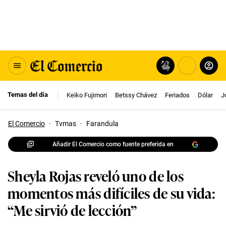
Temas del día
Keiko Fujimori
Betssy Chávez
Feriados
Dólar
J
El Comercio
·
Tvmas
·
Farandula
Añadir El Comercio como fuente preferida en
Sheyla Rojas reveló uno de los
momentos más difíciles de su vida:
“Me sirvió de lección”