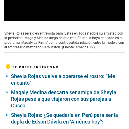
0
s
e
Sheyla Rojas reveló en entrevista para 'Estás en Todas' sobre su amistad con
c
la periodista Magaly Medina luego de que esta última la haya criticado en su
o
programa 'Magaly La Firme' por la controvertida relación entre la modelo con
n
el empresario mexicano Sir Winston. (Fuente: América TV)
d
s
o
f
TE PUEDE INTERESAR
1
0
Sheyla Rojas vuelve a operarse el rostro: “Me
m
encantó”
i
n
u
Magaly Medina descarta ser amiga de Sheyla
t
Rojas pese a que viajaron con sus parejas a
e
Cusco
s
,
Sheyla Rojas: ¿Se quedaría en Perú para ser la
5
s
dupla de Edson Dávila en ‘América hoy’?
e
c