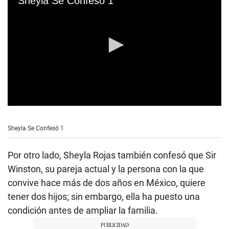
Sheyla Se Confesó 1
0
s
e
Sheyla Se Confesó 1
c
o
n
Por otro lado, Sheyla Rojas también confesó que Sir
d
s
Winston, su pareja actual y la persona con la que
o
convive hace más de dos años en México, quiere
f
9
tener dos hijos; sin embargo, ella ha puesto una
m
i
condición antes de ampliar la familia.
n
u