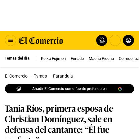
Temas del día
Keiko Fujimori
Feriado
Machu Picchu
Corredor az
El Comercio
·
Tvmas
·
Farandula
Añadir El Comercio como fuente preferida en
Tania Ríos, primera esposa de
Christian Domínguez, sale en
defensa del cantante: “Él fue