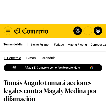
Temas del día
Keiko Fujimori
Feriado
Machu Picchu
Corredor az
El Comercio
·
Tvmas
·
Farandula
Añadir El Comercio como fuente preferida en
Tomás Angulo tomará acciones
legales contra Magaly Medina por
difamación