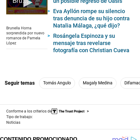
Brunella Horna habla sobre nuevo romance de Pamela López
un posible regreso de Oasis
Eva Ayllón rompe su silencio
0
tras denuncia de su hijo contra
seconds
Natalia Málaga, ¿qué dijo?
of
Brunella Horna
3
sorprendida por nuevo
Rosángela Espinoza y su
minutes,
romance de Pamela
9
mensaje tras revelarse
López
seconds
fotografía con Christian Cueva
Seguir temas
Tomás Angulo
Magaly Medina
Difamac
Conforme a los criterios de
Tipo de trabajo:
Noticias