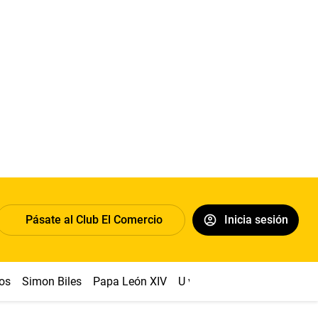
Pásate al Club El Comercio
Inicia sesión
os
Simon Biles
Papa León XIV
U vs Cristal
Dólar
Congr