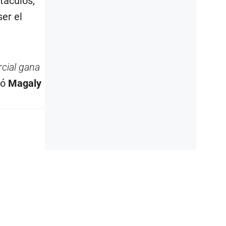
táculos,
er el
cial gana
tó
Magaly