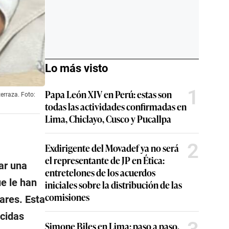
Lo más visto
1
Papa León XIV en Perú: estas son
erraza. Foto:
todas las actividades confirmadas en
Lima, Chiclayo, Cusco y Pucallpa
2
Exdirigente del Movadef ya no será
el representante de JP en Ética:
var una
entretelones de los acuerdos
e le han
iniciales sobre la distribución de las
comisiones
ares. Esta
ocidas
Simone Biles en Lima: paso a paso,