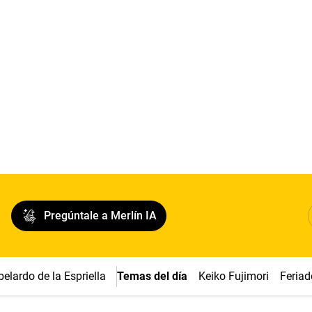
Pregúntale a Merlín IA
belardo de la Espriella
Temas del día
Keiko Fujimori
Feriad