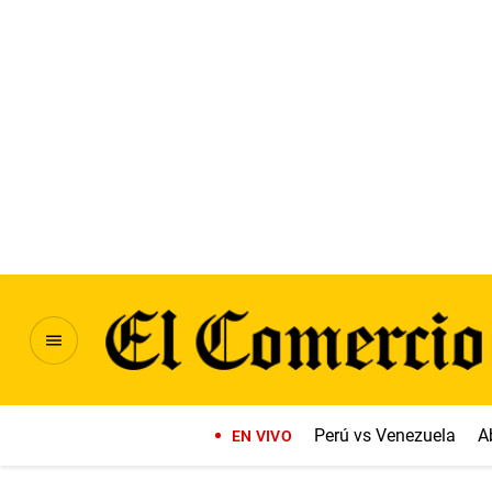
Perú vs Venezuela
A
EN VIVO