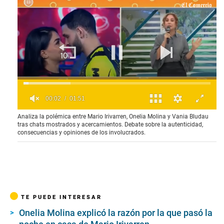
0
Analiza la polémica entre Mario Irivarren, Onelia Molina y Vania Bludau
s
tras chats mostrados y acercamientos. Debate sobre la autenticidad,
e
consecuencias y opiniones de los involucrados.
c
o
n
d
s
o
f
1
TE PUEDE INTERESAR
m
i
Onelia Molina explicó la razón por la que pasó la
n