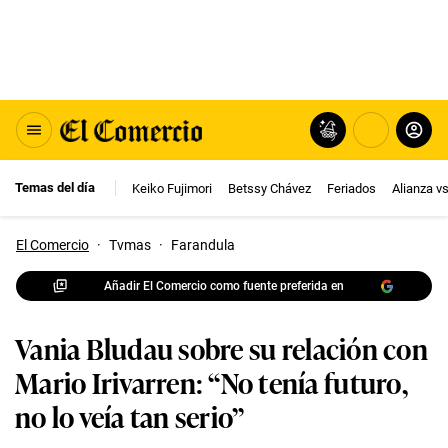
Temas del día
Keiko Fujimori
Betssy Chávez
Feriados
Alianza v
El Comercio
·
Tvmas
·
Farandula
Añadir El Comercio como fuente preferida en
Vania Bludau sobre su relación con
Mario Irivarren: “No tenía futuro,
no lo veía tan serio”