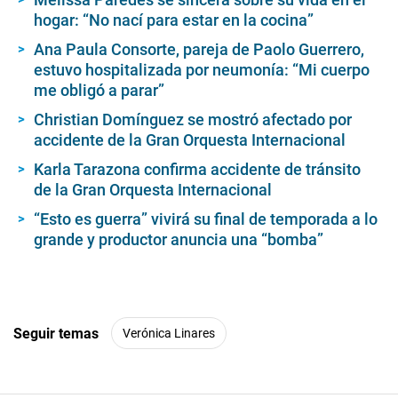
f
hogar: “No nací para estar en la cocina”
1
m
i
Ana Paula Consorte, pareja de Paolo Guerrero,
n
estuvo hospitalizada por neumonía: “Mi cuerpo
u
me obligó a parar”
t
e
Christian Domínguez se mostró afectado por
,
3
accidente de la Gran Orquesta Internacional
9
s
Karla Tarazona confirma accidente de tránsito
e
de la Gran Orquesta Internacional
c
o
“Esto es guerra” vivirá su final de temporada a lo
n
d
grande y productor anuncia una “bomba”
s
Seguir temas
Verónica Linares