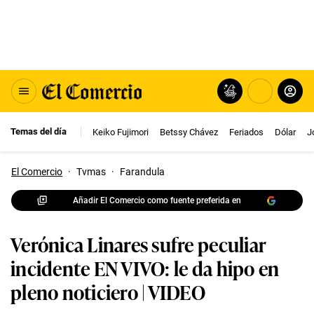
Temas del día
Keiko Fujimori
Betssy Chávez
Feriados
Dólar
J
El Comercio
·
Tvmas
·
Farandula
Añadir El Comercio como fuente preferida en
Verónica Linares sufre peculiar
incidente EN VIVO: le da hipo en
pleno noticiero | VIDEO