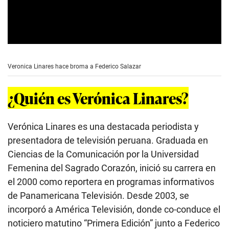
0
s
e
Veronica Linares hace broma a Federico Salazar
c
o
n
¿Quién es Verónica Linares?
d
s
o
f
Verónica Linares es una destacada periodista y
2
2
presentadora de televisión peruana. Graduada en
s
Ciencias de la Comunicación por la Universidad
e
c
Femenina del Sagrado Corazón, inició su carrera en
o
n
el 2000 como reportera en programas informativos
d
s
de Panamericana Televisión. Desde 2003, se
incorporó a América Televisión, donde co-conduce el
noticiero matutino “Primera Edición” junto a Federico