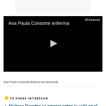
Ana Paula Consorte enferma
0
s
e
Ana Paula Consorte enferma de neumonía
c
o
n
d
TE PUEDE INTERESAR
s
o
Melissa Paredes se sincera sobre su vida en el