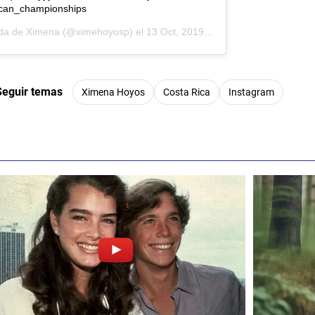
can_championships
ida de
Ximena
(@ximehoyosp) el
13 Oct, 2019 a las 12:39 PDT
Seguir temas
Ximena Hoyos
Costa Rica
Instagram