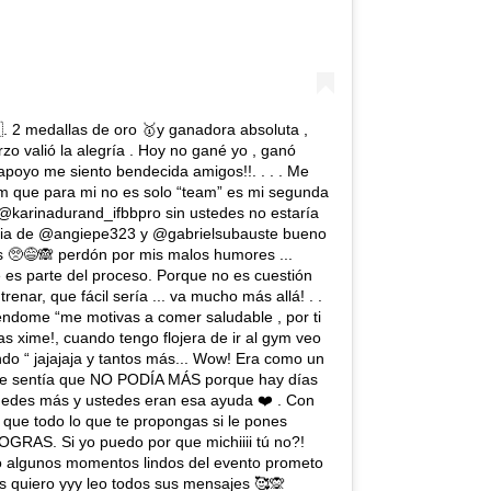
 2 medallas de oro 🥇y ganadora absoluta ,
zo valió la alegría . Hoy no gané yo , ganó
 apoyo me siento bendecida amigos!!. . . . Me
am que para mi no es solo “team” es mi segunda
@karinadurand_ifbbpro sin ustedes no estaría
ncia de @angiepe323 y @gabrielsubauste bueno
s 🥺😅🙈 perdón por mis malos humores ...
 es parte del proceso. Porque no es cuestión
renar, que fácil sería ... va mucho más allá! . .
éndome “me motivas a comer saludable , por ti
s xime!, cuando tengo flojera de ir al gym veo
endo “ jajajaja y tantos más... Wow! Era como un
ue sentía que NO PODÍA MÁS porque hay días
puedes más y ustedes eran esa ayuda ❤️ . Con
 que todo lo que te propongas si le pones
GRAS. Si yo puedo por que michiiii tú no?!
jó algunos momentos lindos del evento prometo
s quiero yyy leo todos sus mensajes 🥰🙊