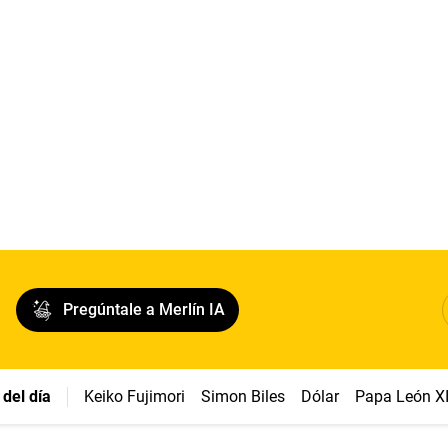
Pregúntale a Merlín IA
del día
Keiko Fujimori
Simon Biles
Dólar
Papa León X