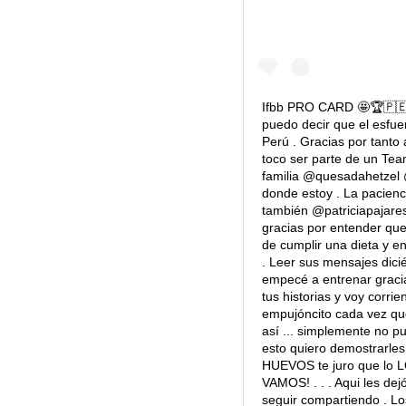
Ifbb PRO CARD 🤩🏆🇵🇪.
puedo decir que el esfuer
Perú . Gracias por tanto
toco ser parte de un Te
familia @quesadahetzel 
donde estoy . La pacie
también @patriciapajare
gracias por entender que
de cumplir una dieta y ent
. Leer sus mensajes dici
empecé a entrenar gracia
tus historias y voy corri
empujóncito cada vez q
así ... simplemente no 
esto quiero demostrarles
HUEVOS te juro que lo LO
VAMOS! . . . Aqui les de
seguir compartiendo . Lo