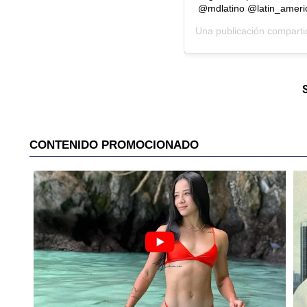
@mdlatino @latin_ameri
Una publicación compart