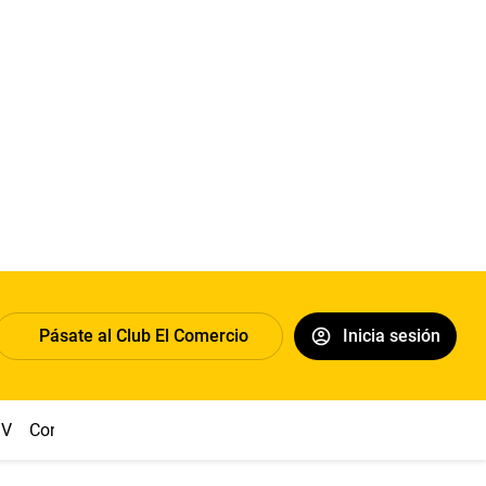
Pásate al Club El Comercio
Inicia sesión
IV
Congreso
Machu Picchu
Abelardo de la Espriella
Suel