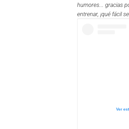
humores... gracias p
entrenar, ¡qué fácil s
Ver es