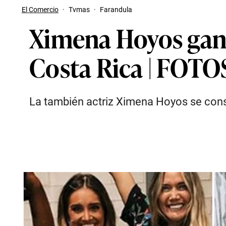
El Comercio
·
Tvmas
·
Farandula
Ximena Hoyos ganó
Costa Rica | FOTO
La también actriz Ximena Hoyos se consa