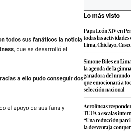
Lo más visto
Papa León XIV en Per
todas las actividades
n todos sus fanáticos la noticia
Lima, Chiclayo, Cusc
tness
, que se desarrolló el
Simone Biles en Lima
la agenda de la gimn
ganadora del mundo y
racias a ello pudo conseguir dos
que emocionará a to
selección nacional
Aerolíneas responden
do el apoyo de sus fans y
TUUA a escalas inter
“Una reducción parcia
la desventaja compet