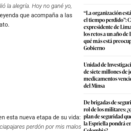
ó la alegría. Hoy no gané yo,
“La organización est
 leyenda que acompaña a las
el tiempo perdido”: 
ato.
expresidente de Lima
los retos a un año de
qué más está preocu
Gobierno
Unidad de Investigac
de siete millones de j
medicamentos vencid
del Minsa
De brigadas de segur
rol de los militares: 
plan de seguridad qu
n esta nueva etapa de su vida:
la Espriella pondrá 
ciapajares perdón por mis malos
Colombia?