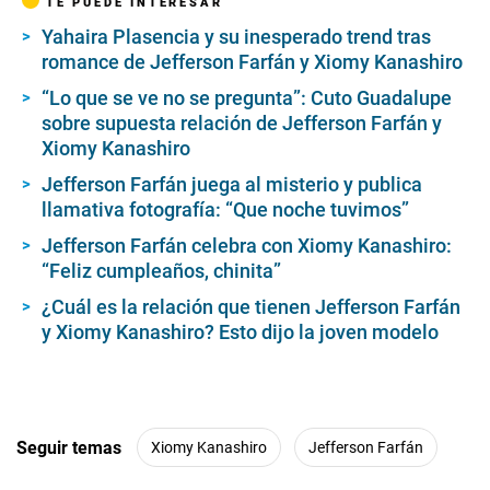
TE PUEDE INTERESAR
s
o
Yahaira Plasencia y su inesperado trend tras
f
romance de Jefferson Farfán y Xiomy Kanashiro
1
m
i
“Lo que se ve no se pregunta”: Cuto Guadalupe
n
sobre supuesta relación de Jefferson Farfán y
u
Xiomy Kanashiro
t
e
Jefferson Farfán juega al misterio y publica
,
2
llamativa fotografía: “Que noche tuvimos”
0
s
Jefferson Farfán celebra con Xiomy Kanashiro:
e
“Feliz cumpleaños, chinita”
c
o
¿Cuál es la relación que tienen Jefferson Farfán
n
d
y Xiomy Kanashiro? Esto dijo la joven modelo
s
Seguir temas
Xiomy Kanashiro
Jefferson Farfán