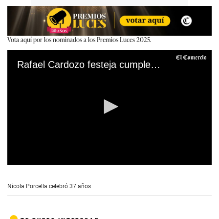
Vota aquí por los nominados a los Premios Luces 2025.
Rafael Cardozo festeja cumpleaños de Nicola Porcella
0
s
e
Nicola Porcella celebró 37 años
c
o
n
d