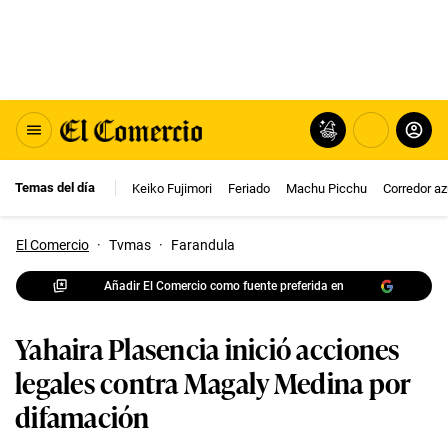
Temas del día
Keiko Fujimori
Feriado
Machu Picchu
Corredor az
El Comercio
·
Tvmas
·
Farandula
Añadir El Comercio como fuente preferida en
Yahaira Plasencia inició acciones
legales contra Magaly Medina por
difamación