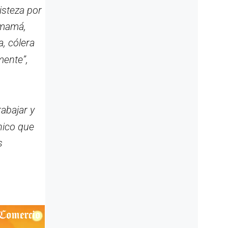
isteza por
n mamá,
a, cólera
mente”,
rabajar y
nico que
s