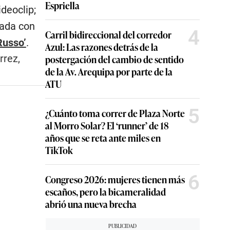
Espriella
deoclip;
mada con
4
Carril bidireccional del corredor
Russo’
.
Azul: Las razones detrás de la
postergación del cambio de sentido
rrez,
de la Av. Arequipa por parte de la
ATU
5
¿Cuánto toma correr de Plaza Norte
al Morro Solar? El ‘runner’ de 18
años que se reta ante miles en
TikTok
6
Congreso 2026: mujeres tienen más
escaños, pero la bicameralidad
abrió una nueva brecha