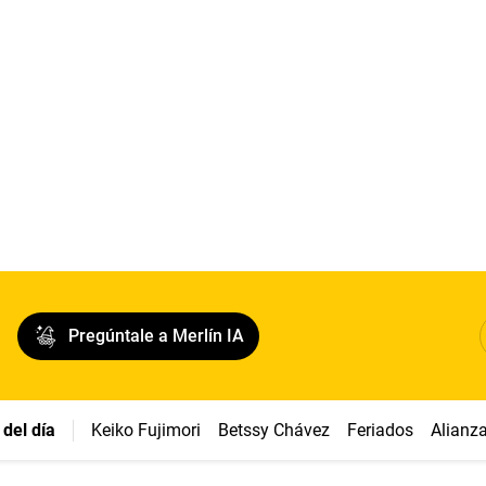
Pregúntale a Merlín IA
del día
Keiko Fujimori
Betssy Chávez
Feriados
Alianz