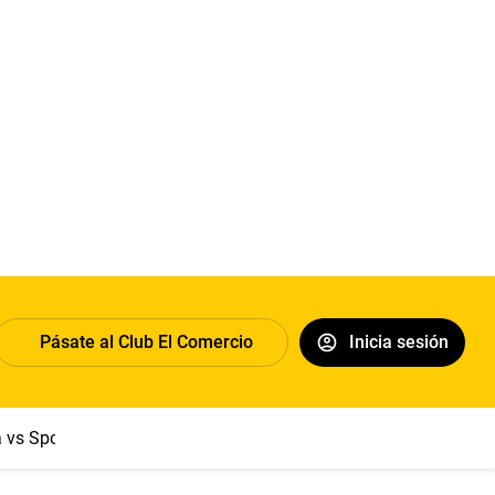
Pásate al Club El Comercio
Inicia sesión
a vs Sport Boys
Jorge Messi
Dólar
Papa León XIV
Congre