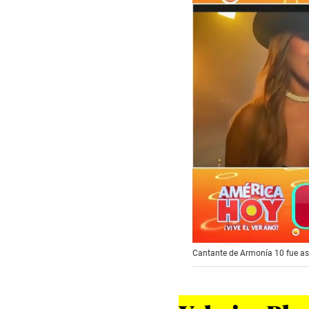
0
Cantante de Armonía 10 fue as
s
e
c
o
n