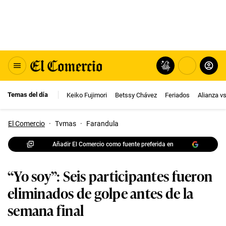
Temas del día
Keiko Fujimori
Betssy Chávez
Feriados
Alianza v
El Comercio
·
Tvmas
·
Farandula
Añadir El Comercio como fuente preferida en
“Yo soy”: Seis participantes fueron
eliminados de golpe antes de la
semana final