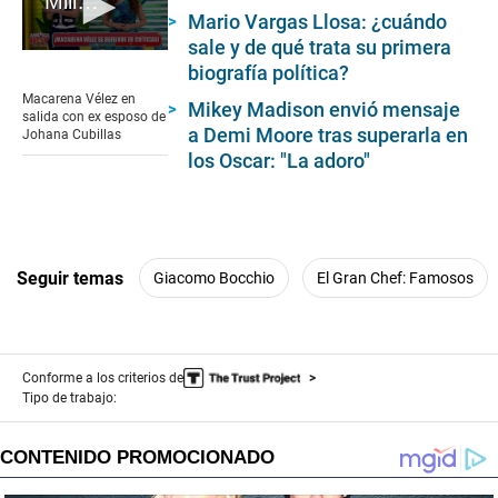
Millet Figueroa apoya a Macarena Vélez
Mario Vargas Llosa: ¿cuándo
sale y de qué trata su primera
0
biografía política?
seconds
of
Macarena Vélez en
Mikey Madison envió mensaje
1
salida con ex esposo de
minute,
a Demi Moore tras superarla en
Johana Cubillas
21
los Oscar: "La adoro"
seconds
Seguir temas
Giacomo Bocchio
El Gran Chef: Famosos
Conforme a los criterios de
Tipo de trabajo: