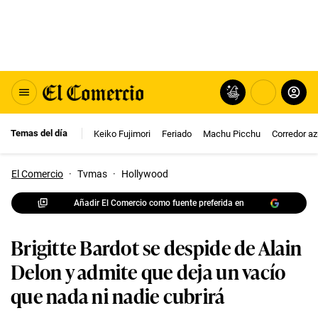
Temas del día
Keiko Fujimori
Feriado
Machu Picchu
Corredor az
El Comercio
·
Tvmas
·
Hollywood
Añadir El Comercio como fuente preferida en
Brigitte Bardot se despide de Alain
Delon y admite que deja un vacío
que nada ni nadie cubrirá