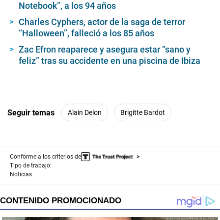
s
Notebook”, a los 94 años
Charles Cyphers, actor de la saga de terror
“Halloween”, falleció a los 85 años
Zac Efron reaparece y asegura estar “sano y
feliz” tras su accidente en una piscina de Ibiza
Seguir temas
Alain Delon
Brigitte Bardot
Conforme a los criterios de
Tipo de trabajo:
Noticias