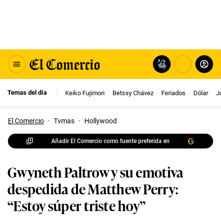
Temas del día
Keiko Fujimori
Betssy Chávez
Feriados
Dólar
J
El Comercio
·
Tvmas
·
Hollywood
Añadir El Comercio como fuente preferida en
Gwyneth Paltrow y su emotiva
despedida de Matthew Perry:
“Estoy súper triste hoy”