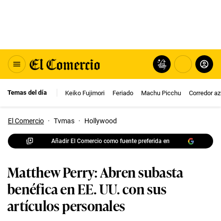
Temas del día
Keiko Fujimori
Feriado
Machu Picchu
Corredor az
El Comercio
·
Tvmas
·
Hollywood
Añadir El Comercio como fuente preferida en
Matthew Perry: Abren subasta
benéfica en EE. UU. con sus
artículos personales