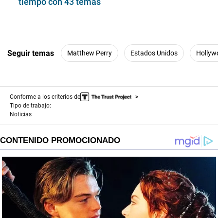
tiempo con 43 temas
Seguir temas
Matthew Perry
Estados Unidos
Hollyw
Conforme a los criterios de
Tipo de trabajo:
Noticias