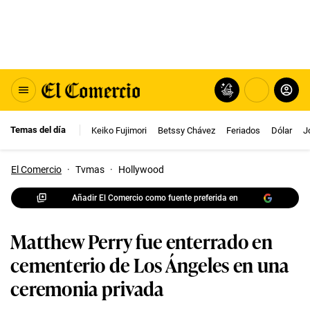
Temas del día
Keiko Fujimori
Betssy Chávez
Feriados
Dólar
J
El Comercio
·
Tvmas
·
Hollywood
Añadir El Comercio como fuente preferida en
Matthew Perry fue enterrado en
cementerio de Los Ángeles en una
ceremonia privada