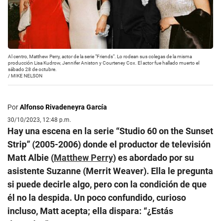
Al centro, Matthew Perry, actor de la serie "Friends". Lo rodean sus colegas de la misma
producción Lisa Kudrow, Jennifer Aniston y Courteney Cox. El actor fue hallado muerto el
sábado 28 de octubre.
/
MIKE NELSON
Por
Alfonso Rivadeneyra García
30/10/2023, 12:48 p.m.
Hay una escena en la serie “Studio 60 on the Sunset
Strip” (2005-2006) donde el productor de televisión
Matt Albie (
Matthew Perry
) es abordado por su
asistente Suzanne (Merrit Weaver). Ella le pregunta
si puede decirle algo, pero con la condición de que
él no la despida. Un poco confundido, curioso
incluso, Matt acepta; ella dispara: “¿Estás