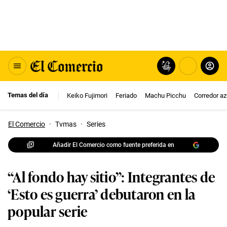
Temas del día
Keiko Fujimori
Feriado
Machu Picchu
Corredor az
El Comercio
·
Tvmas
·
Series
Añadir El Comercio como fuente preferida en
“Al fondo hay sitio”: Integrantes de
‘Esto es guerra’ debutaron en la
popular serie