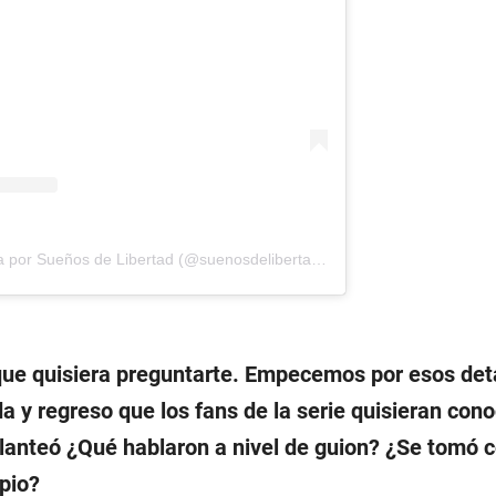
Una publicación compartida por Sueños de Libertad (@suenosdelibertadserie)
ue quisiera preguntarte. Empecemos por esos det
da y regreso que los fans de la serie quisieran cono
anteó ¿Qué hablaron a nivel de guion? ¿Se tomó 
pio?