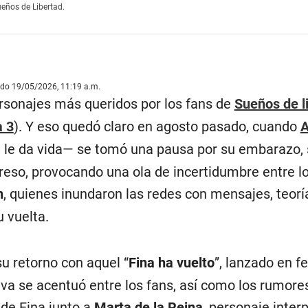
eños de Libertad.
ado 19/05/2026, 11:19 a.m.
ersonajes más queridos por los fans de
Sueños de l
 3
). Y eso quedó claro en agosto pasado, cuando
A
e le da vida— se tomó una pausa por su embarazo, 
greso, provocando una ola de incertidumbre entre l
n
, quienes inundaron las redes con mensajes, teorí
 vuelta.
u retorno con aquel “
Fina ha vuelto
”, lanzado en f
iva se acentuó entre los fans, así como los rumore
 de Fina junto a
Marta de la Reina
, personaje inter