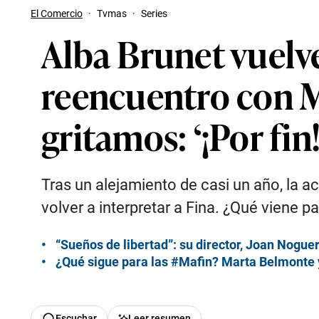
El Comercio
·
Tvmas
·
Series
Alba Brunet vuelve
reencuentro con 
gritamos: ‘¡Por fin!
Tras un alejamiento de casi un año, la a
volver a interpretar a Fina. ¿Qué viene 
“Sueños de libertad”: su director, Joan Noguer
¿Qué sigue para las #Mafin? Marta Belmonte y
Escuchar
Leer resumen