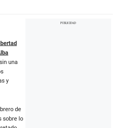
ibertad
lba
sin una
os
as y
ebrero de
s sobre lo
pretado