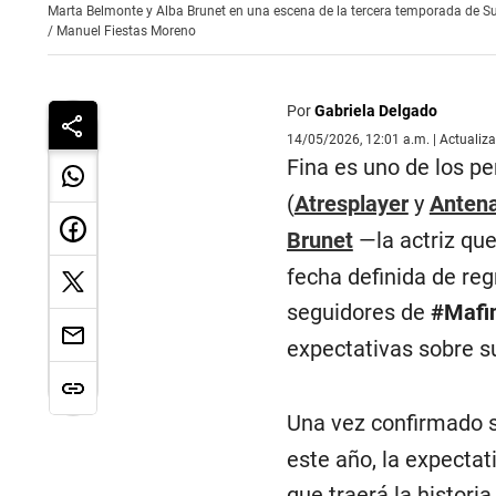
Marta Belmonte y Alba Brunet en una escena de la tercera temporada de Su
/
Manuel Fiestas Moreno
Por
Gabriela Delgado
14/05/2026, 12:01 a.m. | Actualiz
Fina es uno de los p
(
Atresplayer
y
Antena
Brunet
—la actriz qu
fecha definida de re
seguidores de
#Mafi
expectativas sobre su
Una vez confirmado s
este año, la expectat
que traerá la historia