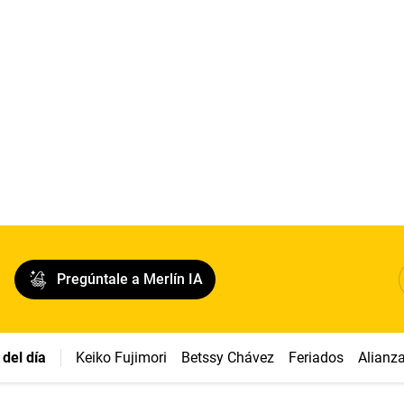
Pregúntale a Merlín IA
del día
Keiko Fujimori
Betssy Chávez
Feriados
Alianz