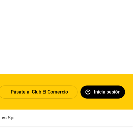
Pásate al Club El Comercio
Inicia sesión
a vs Sport Boys
Jorge Messi
Dólar
Papa León XIV
Congre