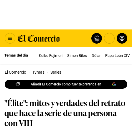
Temas del día
Keiko Fujimori
Simon Biles
Dólar
Papa León XIV
El Comercio
·
Tvmas
·
Series
Añadir El Comercio como fuente preferida en
"Élite": mitos y verdades del retrato
que hace la serie de una persona
con VIH