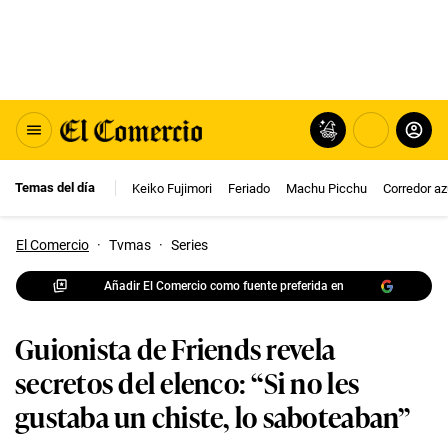
Temas del día
Keiko Fujimori
Feriado
Machu Picchu
Corredor az
El Comercio
·
Tvmas
·
Series
Añadir El Comercio como fuente preferida en
Guionista de Friends revela
secretos del elenco: “Si no les
gustaba un chiste, lo saboteaban”