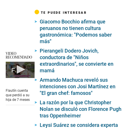
TE PUEDE INTERESAR
Giacomo Bocchio afirma que
peruanos no tienen cultura
gastronómica: "Podemos saber
más"
Pierangeli Dodero Jovich,
VIDEO
conductora de "Niños
RECOMENDADO
extraordinarios", se convierte en
Flautín cuenta que perdió a su hija de 7 meses
mamá
Armando Machuca reveló sus
0
seconds
intenciones con Josi Martínez en
of
Flautín cuenta
"El gran chef: famosos"
1
que perdió a su
minute,
hija de 7 meses
La razón por la que Christopher
32
seconds
Nolan se disculó con Florence Pugh
tras Oppenheimer
Leysi Suárez se considera experta